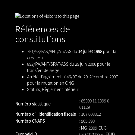
Références de
constitutions
751/98/FAR/ANT/AT/ASS du
14 juillet 1998
pour la
création
892/PA/ANT/SPAT/ASS du 29 juin 2006 pour le
transfert de siège
Arrêté d'agrément n°46/07 du 20 Décembre 2007
pour la mutation en ONG
Statuts
,
Règlement intérieur
: 85309 11 1999 0
Numéro statistique
01129
Numéro d’identification fiscale
: 107 003312
Numéro CNAPS
: 965 398
: MG-2009-EUG-
EuropAid ID
0302012132 - LEF ID :