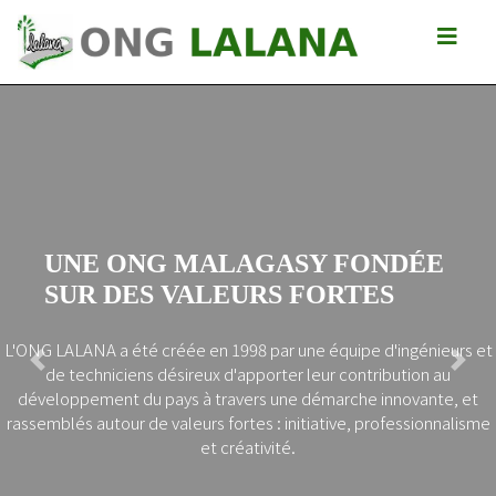
NOS OBJECTIFS SPECIFIQ
ÉE
Augmentation de la mobilité en zone rurale
Rentabilisation des investissements en infrastruc
Contribution à la reconstitution du patrimoine rou
malgache
génieurs et
Soutien aux initiatives locales en faveur de la rédu
Previous
Next
ion au
pauvreté
vante, et
L’amélioration de l’accès aux services socio-
sionnalisme
économiques de base
Réduction des impacts négatifs des routes
Promotion d’un comportement responsable des