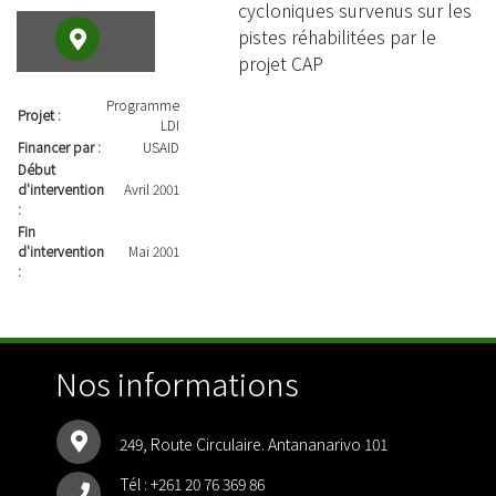
cycloniques survenus sur les
pistes réhabilitées par le
projet CAP
Programme
Projet :
LDI
Financer par :
USAID
Début
d'intervention
Avril 2001
:
Fin
d'intervention
Mai 2001
:
Nos informations
249, Route Circulaire. Antananarivo 101
Tél :
+261 20 76 369 86