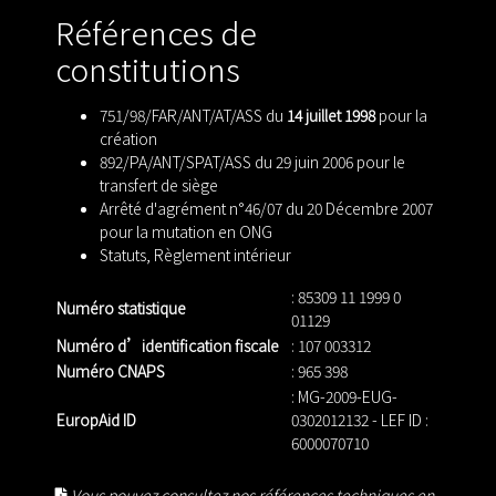
Références de
constitutions
751/98/FAR/ANT/AT/ASS du
14 juillet 1998
pour la
création
892/PA/ANT/SPAT/ASS du 29 juin 2006 pour le
transfert de siège
Arrêté d'agrément n°46/07 du 20 Décembre 2007
pour la mutation en ONG
Statuts
,
Règlement intérieur
: 85309 11 1999 0
Numéro statistique
01129
Numéro d’identification fiscale
: 107 003312
Numéro CNAPS
: 965 398
: MG-2009-EUG-
EuropAid ID
0302012132 - LEF ID :
6000070710
Vous pouvez consultez nos références techniques en