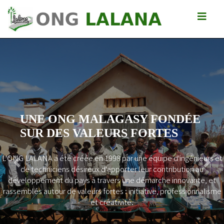
UNE ONG MALAGASY FONDÉE
SUR DES VALEURS FORTES
L'ONG LALANA a été créée en 1998 par une équipe d'ingénieurs et
Previous
Next
de techniciens désireux d'apporter leur contribution au
développement du pays à travers une démarche innovante, et
rassemblés autour de valeurs fortes : initiative, professionnalisme
et créativité.