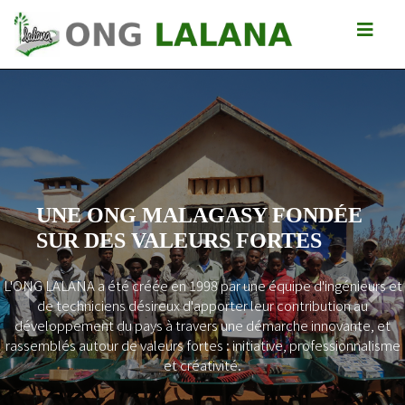
UNE ONG MALAGASY FONDÉE
SUR DES VALEURS FORTES
L'ONG LALANA a été créée en 1998 par une équipe d'ingénieurs et
Previous
Next
de techniciens désireux d'apporter leur contribution au
développement du pays à travers une démarche innovante, et
rassemblés autour de valeurs fortes : initiative, professionnalisme
et créativité.