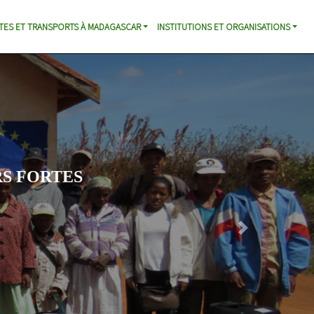
TES ET TRANSPORTS À MADAGASCAR
INSTITUTIONS ET ORGANISATIONS
e la
Next
ens