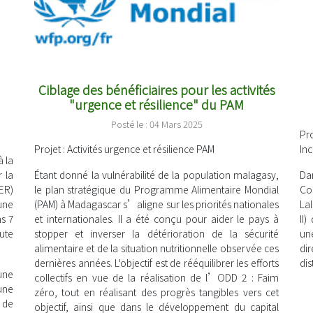
Ciblage des bénéficiaires pour les activités
"urgence et résilience" du PAM
Posté le : 04 Mars 2025
Pro
Projet
: Activités urgence et résilience PAM
Inc
 la
 la
Étant donné la vulnérabilité de la population malagasy,
Da
ER)
le plan stratégique du Programme Alimentaire Mondial
Co
une
(PAM) à Madagascar s’aligne sur les priorités nationales
La
ns 7
et internationales. Il a été conçu pour aider le pays à
II)
ute
stopper et inverser la détérioration de la sécurité
un
alimentaire et de la situation nutritionnelle observée ces
di
dernières années. L'objectif est de rééquilibrer les efforts
di
une
collectifs en vue de la réalisation de l’ODD 2 : Faim
une
zéro, tout en réalisant des progrès tangibles vers cet
de
objectif, ainsi que dans le développement du capital