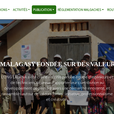
IONS
ACTIVITÉS
PUBLICATION
RÈGLEMENTATION MALGACHES
ROU
NOS OBJECTIFS SPECIFIQUES
Augmentation de la mobilité en zone rurale
Rentabilisation des investissements en infrastructures
Contribution à la reconstitution du patrimoine routier
malgache
Soutien aux initiatives locales en faveur de la réduction d
pauvreté
L’amélioration de l’accès aux services socio-
économiques de base
Réduction des impacts négatifs des routes
Promotion d’un comportement responsable des citoy