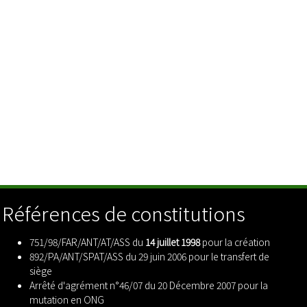
Références de constitutions
751/98/FAR/ANT/AT/ASS du
14 juillet 1998
pour la création
892/PA/ANT/SPAT/ASS du 29 juin 2006 pour le transfert de
siège
Arrêté d'agrément n°46/07 du 20 Décembre 2007 pour la
mutation en ONG