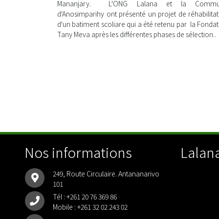
Mananjary. L'ONG Lalana et la Comm
d'Anosimparihy ont présenté un projet de réhabilitat
d'un batiment scoliare qui a été retenu par la Fonda
Tany Meva après les différentes phases de sélection..
Nos informations
Lalana
249, Route Circulaire. Antananarivo
101
Tél :
+261 20 76 369 86
Mobile :
+261 32 02 243 02