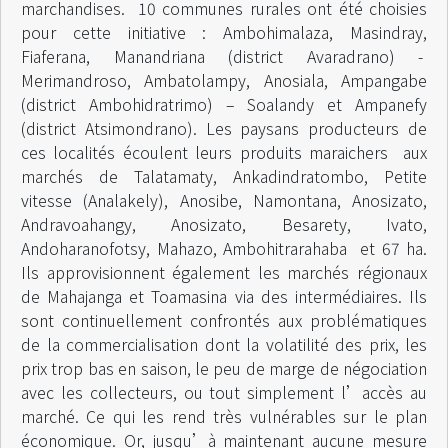
marchandises. 10 communes rurales ont été choisies
pour cette initiative : Ambohimalaza, Masindray,
Fiaferana, Manandriana (district Avaradrano) -
Merimandroso, Ambatolampy, Anosiala, Ampangabe
(district Ambohidratrimo) – Soalandy et Ampanefy
(district Atsimondrano). Les paysans producteurs de
ces localités écoulent leurs produits maraichers aux
marchés de Talatamaty, Ankadindratombo, Petite
vitesse (Analakely), Anosibe, Namontana, Anosizato,
Andravoahangy, Anosizato, Besarety, Ivato,
Andoharanofotsy, Mahazo, Ambohitrarahaba et 67 ha.
Ils approvisionnent également les marchés régionaux
de Mahajanga et Toamasina via des intermédiaires. Ils
sont continuellement confrontés aux problématiques
de la commercialisation dont la volatilité des prix, les
prix trop bas en saison, le peu de marge de négociation
avec les collecteurs, ou tout simplement l’accès au
marché. Ce qui les rend très vulnérables sur le plan
économique. Or, jusqu’à maintenant aucune mesure