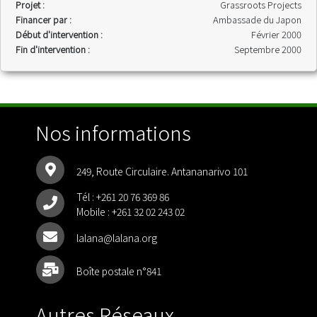
Projet :
Grassroots Projects
Financer par :
Ambassade du Japon
Début d'intervention :
Février 2000
Fin d'intervention :
Septembre 2000
Nos informations
249, Route Circulaire. Antananarivo 101
Tél :
+261 20 76 369 86
Mobile :
+261 32 02 243 02
lalana@lalana.org
Boîte postale n°841
Autres Réseaux