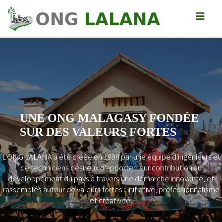
UNE ONG MALAGASY FONDÉE
SUR DES VALEURS FORTES
L'ONG LALANA a été créée en 1998 par une équipe d'ingénieurs et
Previous
Next
de techniciens désireux d'apporter leur contribution au
développement du pays à travers une démarche innovante, et
rassemblés autour de valeurs fortes : initiative, professionnalisme
et créativité.