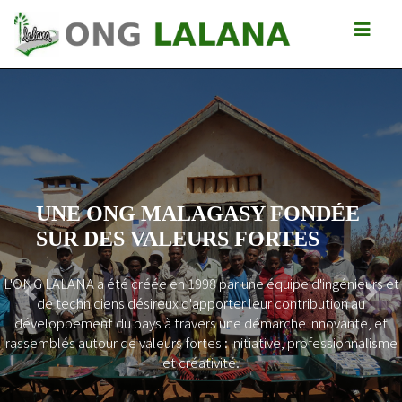
UNE ONG MALAGASY FONDÉE
SUR DES VALEURS FORTES
L'ONG LALANA a été créée en 1998 par une équipe d'ingénieurs et
Previous
Next
de techniciens désireux d'apporter leur contribution au
développement du pays à travers une démarche innovante, et
rassemblés autour de valeurs fortes : initiative, professionnalisme
et créativité.