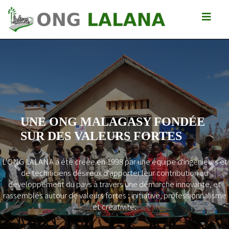
UNE ONG MALAGASY FONDÉE
SUR DES VALEURS FORTES
L'ONG LALANA a été créée en 1998 par une équipe d'ingénieurs et
Previous
Next
de techniciens désireux d'apporter leur contribution au
développement du pays à travers une démarche innovante, et
rassemblés autour de valeurs fortes : initiative, professionnalisme
et créativité.