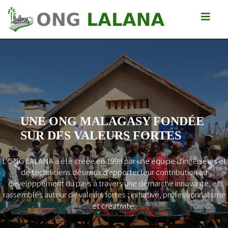
UNE ONG MALAGASY FONDÉE
SUR DES VALEURS FORTES
L'ONG LALANA a été créée en 1998 par une équipe d'ingénieurs et
Previous
Next
de techniciens désireux d'apporter leur contribution au
développement du pays à travers une démarche innovante, et
rassemblés autour de valeurs fortes : initiative, professionnalisme
et créativité.