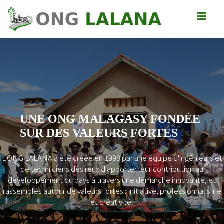
UNE ONG MALAGASY FONDÉE
SUR DES VALEURS FORTES
L'ONG LALANA a été créée en 1998 par une équipe d'ingénieurs et
Previous
Next
de techniciens désireux d'apporter leur contribution au
développement du pays à travers une démarche innovante, et
rassemblés autour de valeurs fortes : initiative, professionnalisme
et créativité.