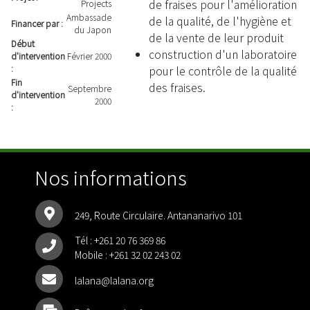
de fraises pour l'amélioration
Projects
Ambassade
de la qualité, de l'hygiène et
Financer par :
du Japon
de la vente de leur produit
Début
construction d'un laboratoire
d'intervention
Février 2000
:
pour le contrôle de la qualité
Fin
des fraises.
Septembre
d'intervention
2000
:
Nos informations
249, Route Circulaire. Antananarivo 101
Tél :
+261 20 76 369 86
Mobile :
+261 32 02 243 02
lalana@lalana.org