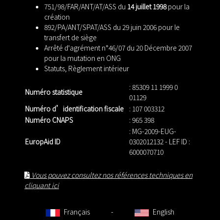
751/98/FAR/ANT/AT/ASS du
14 juillet 1998
pour la
création
892/PA/ANT/SPAT/ASS du 29 juin 2006 pour le
transfert de siège
Arrêté d'agrément n°46/07 du 20 Décembre 2007
pour la mutation en ONG
Statuts
,
Règlement intérieur
: 85309 11 1999 0
Numéro statistique
01129
Numéro d’identification fiscale
: 107 003312
Numéro CNAPS
: 965 398
: MG-2009-EUG-
EuropAid ID
0302012132 - LEF ID :
6000070710
Vous pouvez consultez nos références techniques en
cliquant ici
Français
-
English