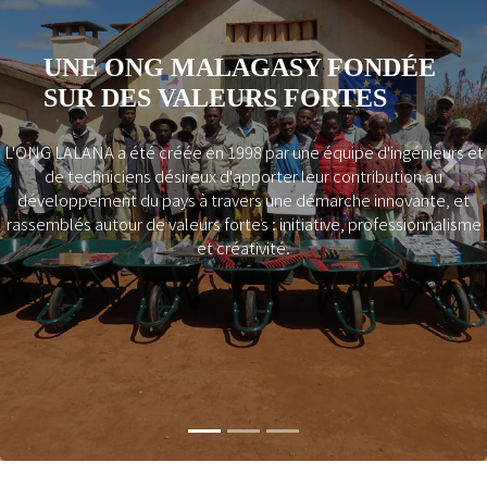
UNE ONG MALAGASY FONDÉE
SUR DES VALEURS FORTES
L'ONG LALANA a été créée en 1998 par une équipe d'ingénieurs et
Previous
Next
de techniciens désireux d'apporter leur contribution au
développement du pays à travers une démarche innovante, et
rassemblés autour de valeurs fortes : initiative, professionnalisme
et créativité.