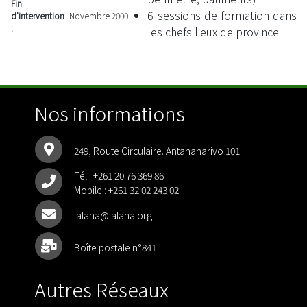
Fin
6 sessions de formation dans
d'intervention
Novembre 2000
:
les chefs lieux de province
Nos informations
249, Route Circulaire. Antananarivo 101
Tél :
+261 20 76 369 86
Mobile :
+261 32 02 243 02
lalana@lalana.org
Boîte postale n°841
Autres Réseaux