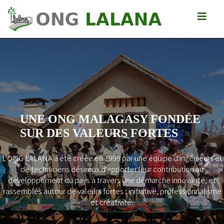
UNE ONG MALAGASY FONDÉE
SUR DES VALEURS FORTES
L'ONG LALANA a été créée en 1998 par une équipe d'ingénieurs et
Previous
Next
de techniciens désireux d'apporter leur contribution au
développement du pays à travers une démarche innovante, et
rassemblés autour de valeurs fortes : initiative, professionnalisme
et créativité.