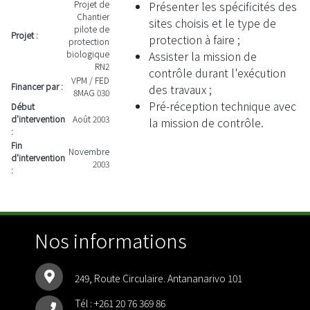
Présenter les spécificités des
Projet de
Chantier
sites choisis et le type de
pilote de
Projet :
protection à faire ;
protection
Assister la mission de
biologique
RN2
contrôle durant l'exécution
VPM / FED
Financer par :
des travaux ;
8MAG 030
Pré-réception technique avec
Début
d'intervention
Août 2003
la mission de contrôle.
:
Fin
Novembre
d'intervention
2003
:
Nos informations
249, Route Circulaire. Antananarivo 101
Tél :
+261 20 76 369 86