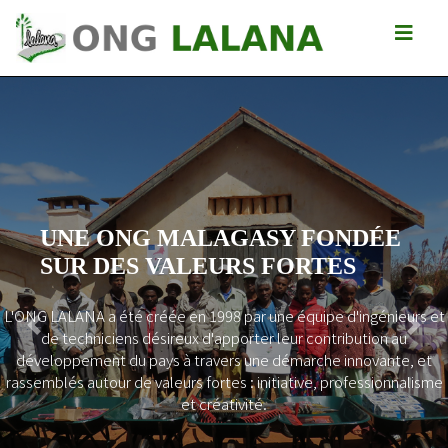
UNE ONG MALAGASY FONDÉE
SUR DES VALEURS FORTES
L'ONG LALANA a été créée en 1998 par une équipe d'ingénieurs et
Previous
Next
de techniciens désireux d'apporter leur contribution au
développement du pays à travers une démarche innovante, et
rassemblés autour de valeurs fortes : initiative, professionnalisme
et créativité.