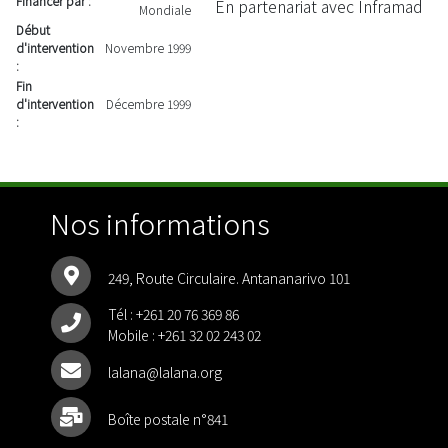
Financer par :
En partenariat avec Inframad
Mondiale
Début
d'intervention
Novembre 1999
:
Fin
d'intervention
Décembre 1999
:
Nos informations
249, Route Circulaire. Antananarivo 101
Tél :
+261 20 76 369 86
Mobile :
+261 32 02 243 02
lalana@lalana.org
Boîte postale n°841