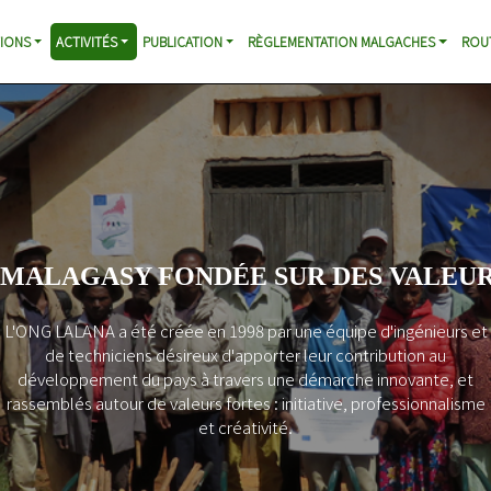
IONS
ACTIVITÉS
PUBLICATION
RÈGLEMENTATION MALGACHES
ROU
 MALAGASY FONDÉE SUR DES VALEUR
L'ONG LALANA a été créée en 1998 par une équipe d'ingénieurs et
de techniciens désireux d'apporter leur contribution au
développement du pays à travers une démarche innovante, et
rassemblés autour de valeurs fortes : initiative, professionnalisme
et créativité.