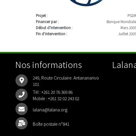
Projet :
PSD
Financer par :
Banque Mondial
Début d'intervention :
Mars 200
Fin d'intervention :
Juillet 200
Nos informations
Lalana
249, Route Circulaire. Antananarivo
101
Tél :
+261 20 76 369 86
Mobile :
+261 32 02 243 02
lalana@lalana.org
Boîte postale n°841