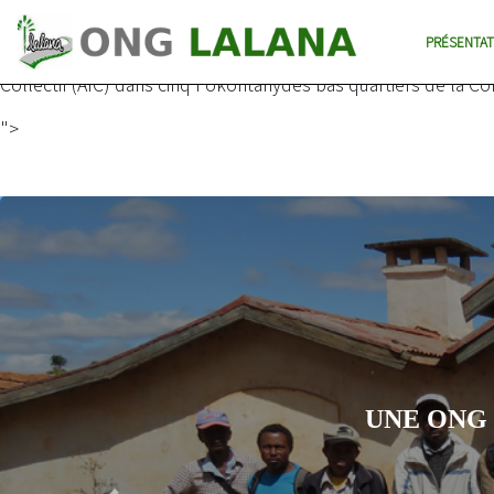
Education à la citoyenneté dans les bas quartiers d’Antanan
PRÉSENTAT
Encourager la participation des groupes vulnérables et en par
Collectif (AIC) dans cinq Fokontanydes bas quartiers de la
">
UNE ONG MAL
L'ONG 