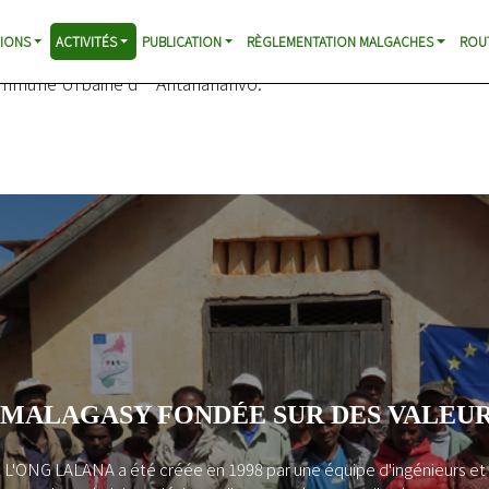
arivo
IONS
ACTIVITÉS
PUBLICATION
RÈGLEMENTATION MALGACHES
ROU
ticulier des femmes dans la vie politique locale, à travers un
 Commune Urbaine d’Antananarivo.
AGASY FONDÉE SUR DES VALEURS F
LALANA a été créée en 1998 par une équipe d'ingénieurs et