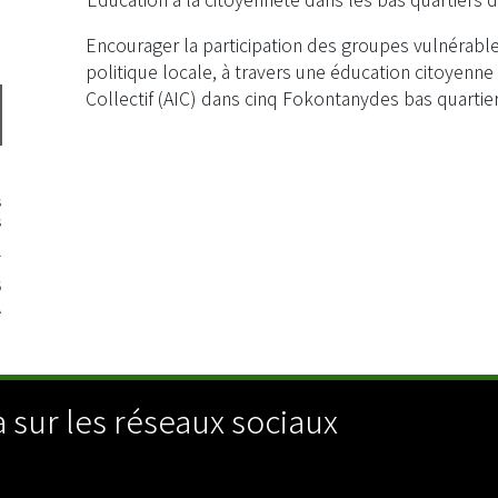
Encourager la participation des groupes vulnérable
politique locale, à travers une éducation citoyenne
Collectif (AIC) dans cinq Fokontanydes bas quart
a
s
s
4
5
A
 sur les réseaux sociaux