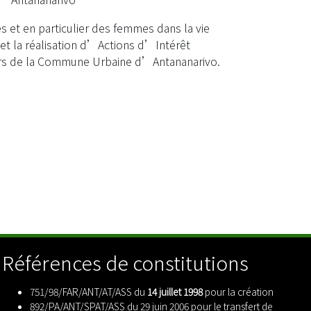
s et en particulier des femmes dans la vie
 et la réalisation d’Actions d’Intérêt
iers de la Commune Urbaine d’Antananarivo.
Références de constitutions
751/98/FAR/ANT/AT/ASS du
14 juillet 1998
pour la création
892/PA/ANT/SPAT/ASS du 29 juin 2006 pour le transfert de