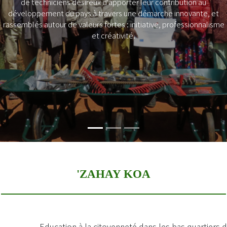
e techniciens désireux d'apporter leur contribution au
loppement du pays à travers une démarche innovante, et
lés autour de valeurs fortes : initiative, professionnalisme
et créativité.
'ZAHAY KOA
Education à la citoyenneté dans les bas quartiers