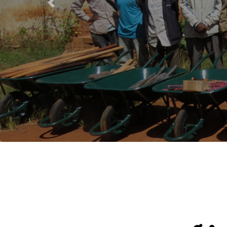
d
Previous
déve
rassemb