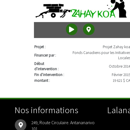
Projet :
Projet Zahay ko
Fonds Canadiens pour les Initiative
Financer par :
Locale
Début
Octobre 201
d'intervention :
Fin d'intervention :
Février 201
montant :
19 621 $ C
Nos informations
Lalana
249, Route Circulaire. Antananarivo
101