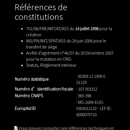
Références de
constitutions
751/98/FAR/ANT/AT/ASS du
14 juillet 1998
pour la
création
892/PA/ANT/SPAT/ASS du 29 juin 2006 pour le
transfert de siège
Arrêté d'agrément n°46/07 du 20 Décembre 2007
pour la mutation en ONG
Statuts
,
Règlement intérieur
: 85309 11 1999 0
Numéro statistique
01129
Numéro d’identification fiscale
: 107 003312
Numéro CNAPS
: 965 398
: MG-2009-EUG-
EuropAid ID
0302012132 - LEF ID :
6000070710
Vous pouvez consultez nos références techniques en