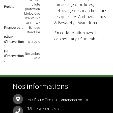
ramassage d'ordures,
pilote
Projet :
protection
nettoyage des marchés dans
biologique
les quartiers Andravoahangy
RN2 et RN7
& Besarety - Avaradoha
AGETIPA /
Financer par :
Banque
En collaboration avec le
Mondiale
Début
cabinet Jary / Someah
d'intervention
Mai 2000
:
Fin
Novembre
d'intervention
2000
:
Nos informations
249, Route Circulaire. Antananarivo 101
Tél :
+261 20 76 369 86