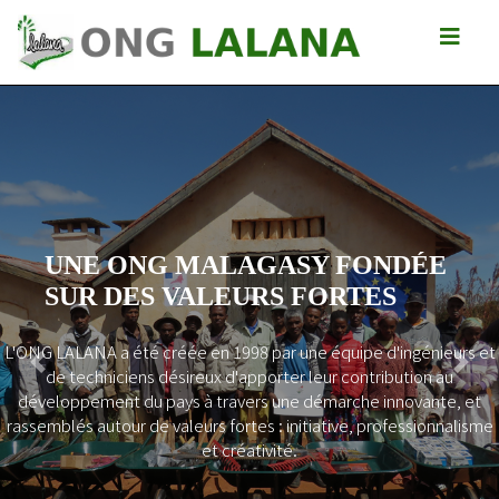
UNE ONG MALAGASY FONDÉE
SUR DES VALEURS FORTES
L'ONG LALANA a été créée en 1998 par une équipe d'ingénieurs et
Previous
Next
de techniciens désireux d'apporter leur contribution au
développement du pays à travers une démarche innovante, et
rassemblés autour de valeurs fortes : initiative, professionnalisme
et créativité.