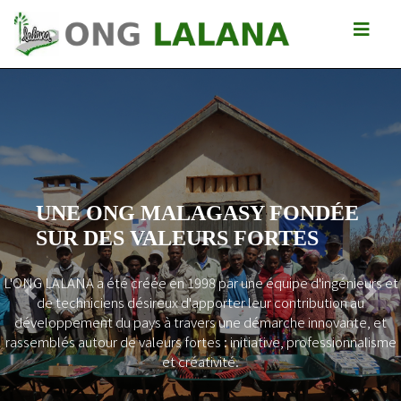
UNE ONG MALAGASY FONDÉE
SUR DES VALEURS FORTES
L'ONG LALANA a été créée en 1998 par une équipe d'ingénieurs et
Previous
Next
de techniciens désireux d'apporter leur contribution au
développement du pays à travers une démarche innovante, et
rassemblés autour de valeurs fortes : initiative, professionnalisme
et créativité.