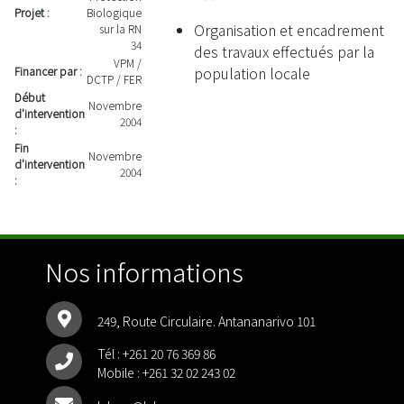
Projet :
Biologique
Organisation et encadrement
sur la RN
34
des travaux effectués par la
VPM /
population locale
Financer par :
DCTP / FER
Début
Novembre
d'intervention
2004
:
Fin
Novembre
d'intervention
2004
:
Nos informations
249, Route Circulaire. Antananarivo 101
Tél :
+261 20 76 369 86
Mobile :
+261 32 02 243 02