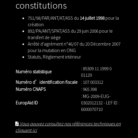
constitutions
751/98/FAR/ANT/AT/ASS du
14 juillet 1998
pour la
création
892/PA/ANT/SPAT/ASS du 29 juin 2006 pour le
transfert de siège
Arrêté d'agrément n°46/07 du 20 Décembre 2007
pour la mutation en ONG
Statuts
,
Règlement intérieur
: 85309 11 1999 0
Numéro statistique
01129
Numéro d’identification fiscale
: 107 003312
Numéro CNAPS
: 965 398
: MG-2009-EUG-
EuropAid ID
0302012132 - LEF ID :
6000070710
Vous pouvez consultez nos références techniques en
cliquant ici