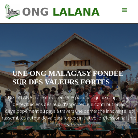
UNE ONG MALAGASY FONDÉE
SUR DES VALEURS FORTES
L'ONG LALANA a été créée en 1998 par une équipe d'ingénieurs et
Previous
Next
de techniciens désireux d'apporter leur contribution au
développement du pays à travers une démarche innovante, et
rassemblés autour de valeurs fortes : initiative, professionnalisme
et créativité.