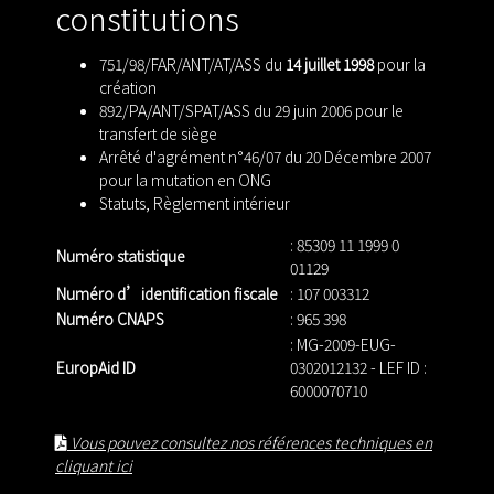
constitutions
751/98/FAR/ANT/AT/ASS du
14 juillet 1998
pour la
création
892/PA/ANT/SPAT/ASS du 29 juin 2006 pour le
transfert de siège
Arrêté d'agrément n°46/07 du 20 Décembre 2007
pour la mutation en ONG
Statuts
,
Règlement intérieur
: 85309 11 1999 0
Numéro statistique
01129
Numéro d’identification fiscale
: 107 003312
Numéro CNAPS
: 965 398
: MG-2009-EUG-
EuropAid ID
0302012132 - LEF ID :
6000070710
Vous pouvez consultez nos références techniques en
cliquant ici