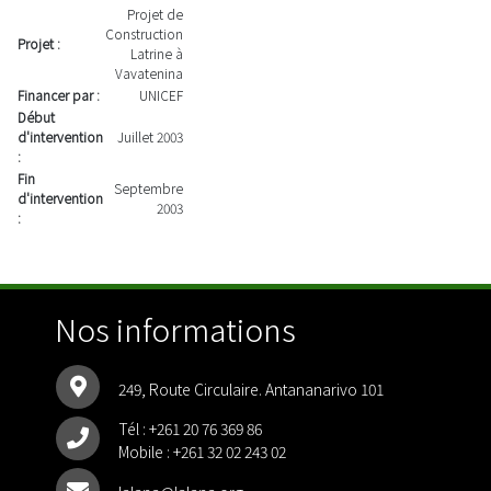
Projet de
Construction
Projet :
Latrine à
Vavatenina
Financer par :
UNICEF
Début
d'intervention
Juillet 2003
:
Fin
Septembre
d'intervention
2003
:
Nos informations
249, Route Circulaire. Antananarivo 101
Tél :
+261 20 76 369 86
Mobile :
+261 32 02 243 02