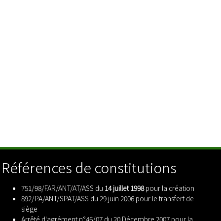
Références de constitutions
751/98/FAR/ANT/AT/ASS du
14 juillet 1998
pour la création
892/PA/ANT/SPAT/ASS du 29 juin 2006 pour le transfert de
siège
Arrêté d'agrément n°46/07 du 20 Décembre 2007 pour la