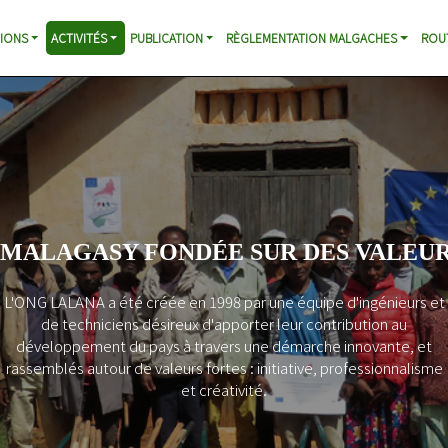
IONS
ACTIVITÉS
PUBLICATION
RÈGLEMENTATION MALGACHES
ROU
 MALAGASY FONDÉE SUR DES VALEUR
L'ONG LALANA a été créée en 1998 par une équipe d'ingénieurs et
de techniciens désireux d'apporter leur contribution au
développement du pays à travers une démarche innovante, et
rassemblés autour de valeurs fortes : initiative, professionnalisme
et créativité.