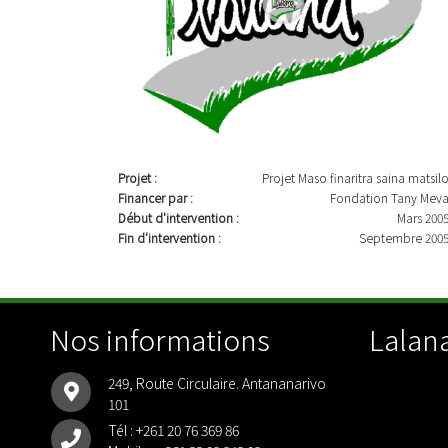
Projet :
Projet Maso finaritra saina matsil
Financer par :
Fondation Tany Mev
Début d'intervention :
Mars 200
Fin d'intervention :
Septembre 200
Nos informations
Lalana
249, Route Circulaire. Antananarivo
101
Tél :
+261 20 76 369 86