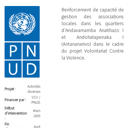
Renforcement de capacité de
gestion des associations
locales dans les quartiers
d'Andavamamba Anatihazo I
et Andohatapenaka I
(Antananarivo) dans le cadre
du projet Volontariat Contre
la Violence.
Activités
Projet :
diverses
VCV /
Financer par :
PNUD
Début
Mars
d'intervention
2005
:
Fin
Avril