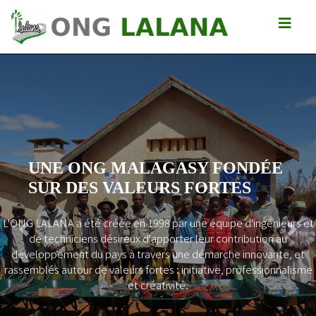
UNE ONG MALAGASY FONDÉE
SUR DES VALEURS FORTES
L'ONG LALANA a été créée en 1998 par une équipe d'ingénieurs et
Previous
Next
de techniciens désireux d'apporter leur contribution au
développement du pays à travers une démarche innovante, et
rassemblés autour de valeurs fortes : initiative, professionnalisme
et créativité.