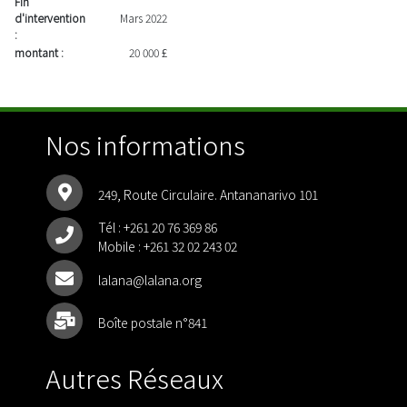
Fin
d'intervention
Mars 2022
:
montant :
20 000 £
Nos informations
249, Route Circulaire. Antananarivo 101
Tél :
+261 20 76 369 86
Mobile :
+261 32 02 243 02
lalana@lalana.org
Boîte postale n°841
Autres Réseaux