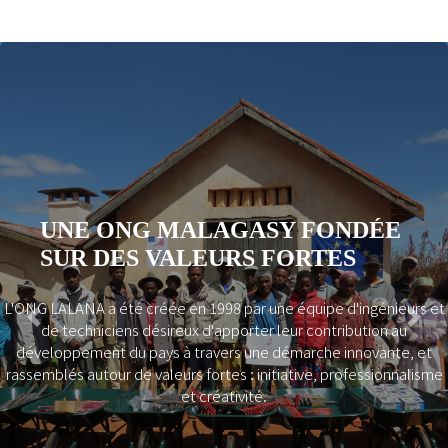
UNE ONG MALAGASY FONDÉE
SUR DES VALEURS FORTES
L'ONG LALANA a été créée en 1998 par une équipe d'ingénieurs et
Previous
Next
de techniciens désireux d'apporter leur contribution au
développement du pays à travers une démarche innovante, et
rassemblés autour de valeurs fortes : initiative, professionnalisme
et créativité.