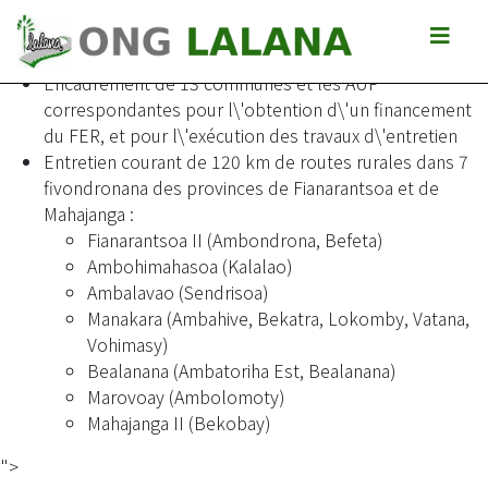
Développement de la capacité de maîtrise douvrage des
communes
Encadrement de 13 communes et les AUP
correspondantes pour l\'obtention d\'un financement
du FER, et pour l\'exécution des travaux d\'entretien
Entretien courant de 120 km de routes rurales dans 7
fivondronana des provinces de Fianarantsoa et de
Mahajanga :
Fianarantsoa II (Ambondrona, Befeta)
Ambohimahasoa (Kalalao)
Ambalavao (Sendrisoa)
Manakara (Ambahive, Bekatra, Lokomby, Vatana,
Vohimasy)
Bealanana (Ambatoriha Est, Bealanana)
Marovoay (Ambolomoty)
Mahajanga II (Bekobay)
">