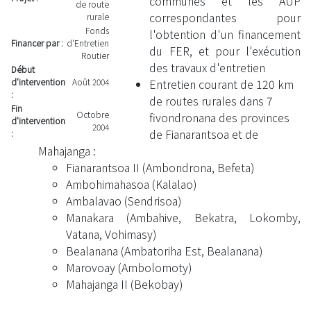
communes et les AUP
de route
correspondantes pour
rurale
Fonds
l'obtention d'un financement
Financer par :
d'Entretien
du FER, et pour l'exécution
Routier
des travaux d'entretien
Début
d'intervention
Août 2004
Entretien courant de 120 km
:
de routes rurales dans 7
Fin
Octobre
fivondronana des provinces
d'intervention
2004
de Fianarantsoa et de
:
Mahajanga :
Fianarantsoa II (Ambondrona, Befeta)
Ambohimahasoa (Kalalao)
Ambalavao (Sendrisoa)
Manakara (Ambahive, Bekatra, Lokomby,
Vatana, Vohimasy)
Bealanana (Ambatoriha Est, Bealanana)
Marovoay (Ambolomoty)
Mahajanga II (Bekobay)