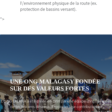
l\'environnement physique de la route (ex.
protection de bassins versant).
">
NOS OBJECTIFS SPECIFIQUE
E
Augmentation de la mobilité en zone rurale
Rentabilisation des investissements en infrastructur
Contribution à la reconstitution du patrimoine routier
malgache
ieurs et
Soutien aux initiatives locales en faveur de la réducti
Previous
Next
 au
pauvreté
te, et