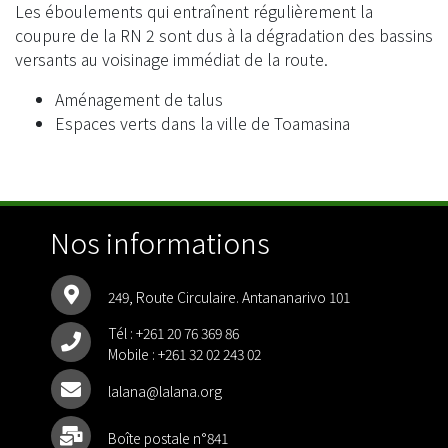
Les éboulements qui entraînent régulièrement la
coupure de la RN 2 sont dus à la dégradation des bassins
versants au voisinage immédiat de la route.
Aménagement de talus
Espaces verts dans la ville de Toamasina
Nos informations
249, Route Circulaire. Antananarivo 101
Tél :
+261 20 76 369 86
Mobile :
+261 32 02 243 02
lalana@lalana.org
Boîte postale n°841