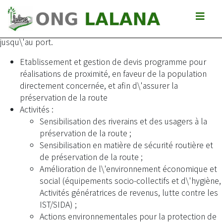
Etude et mise en oeuvre de programmes d\'actions sociales
et de genre en accompagnement aux travaux routiers sur la
RN2, entre le PK 240 & 355, et traversée de Tamatave
jusqu\'au port.
Etablissement et gestion de devis programme pour
réalisations de proximité, en faveur de la population
directement concernée, et afin d\'assurer la
préservation de la route
Activités :
Sensibilisation des riverains et des usagers à la
préservation de la route ;
Sensibilisation en matière de sécurité routière et
de préservation de la route ;
Amélioration de l\'environnement économique et
social (équipements socio-collectifs et d\'hygiène,
Activités génératrices de revenus, lutte contre les
IST/SIDA) ;
Actions environnementales pour la protection de