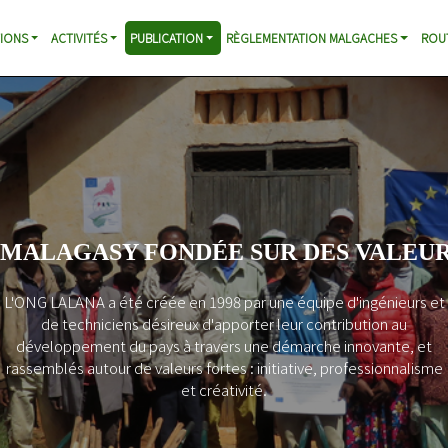
IONS
ACTIVITÉS
PUBLICATION
RÈGLEMENTATION MALGACHES
ROU
 MALAGASY FONDÉE SUR DES VALEUR
L'ONG LALANA a été créée en 1998 par une équipe d'ingénieurs et
de techniciens désireux d'apporter leur contribution au
développement du pays à travers une démarche innovante, et
rassemblés autour de valeurs fortes : initiative, professionnalisme
et créativité.