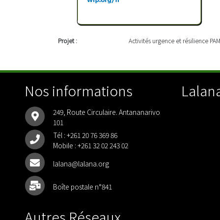
Projet :
Activités urgence et résilience PA
Nos informations
Lalana
249, Route Circulaire. Antananarivo
101
Tél :
+261 20 76 369 86
Mobile :
+261 32 02 243 02
lalana@lalana.org
Boîte postale n°841
Autres Réseaux