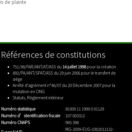
s de plainte
Références de constitutions
751/98/FAR/ANT/AT/ASS du
14 juillet 1998
pour la création
892/PA/ANT/SPAT/ASS du 29 juin 2006 pour le transfert de
siège
Arrêté d'agrément n°46/07 du 20 Décembre 2007 pour la
mutation en ONG
Statuts
,
Règlement intérieur
Numéro statistique
: 85309 11 1999 0 01129
Numéro d’identification fiscale
: 107 003312
Numéro CNAPS
: 965 398
: MG-2009-EUG-0302012132 -