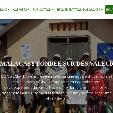
IONS
ACTIVITÉS
PUBLICATION
RÈGLEMENTATION MALGACHES
ROU
ES