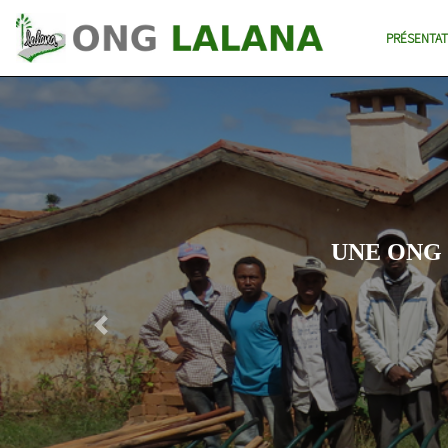
PRÉSENTAT
SY FONDÉE SUR DES VALEURS FORT
a été créée en 1998 par une équipe d'ingénieurs et
ciens désireux d'apporter leur contribution au
Previous
nt du pays à travers une démarche innovante, et
our de valeurs fortes : initiative, professionnalisme
et créativité.