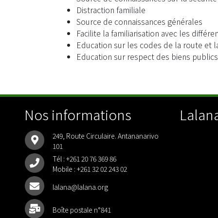
Distraction familiale
Source de connaissances générales
Facilite la familiarisation avec les différ
Education sur les codes de la route et la
Education sur respect des biens publics
Nos informations
Lalana
249, Route Circulaire. Antananarivo
101
Tél :
+261 20 76 369 86
Mobile :
+261 32 02 243 02
lalana@lalana.org
Boîte postale n°841