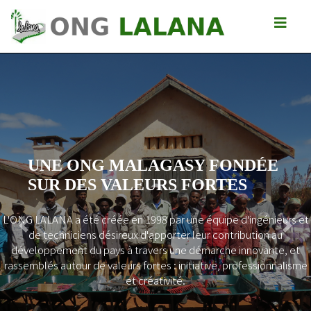
UNE ONG MALAGASY FONDÉE
SUR DES VALEURS FORTES
L'ONG LALANA a été créée en 1998 par une équipe d'ingénieurs et
Previous
Next
de techniciens désireux d'apporter leur contribution au
développement du pays à travers une démarche innovante, et
rassemblés autour de valeurs fortes : initiative, professionnalisme
et créativité.