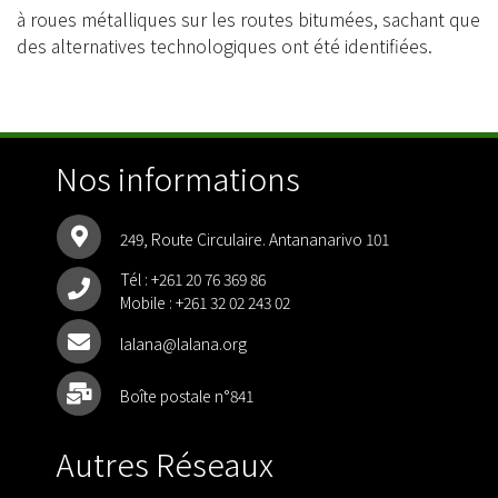
à roues métalliques sur les routes bitumées, sachant que
des alternatives technologiques ont été identifiées.
Nos informations
249, Route Circulaire. Antananarivo 101
Tél :
+261 20 76 369 86
Mobile :
+261 32 02 243 02
lalana@lalana.org
Boîte postale n°841
Autres Réseaux