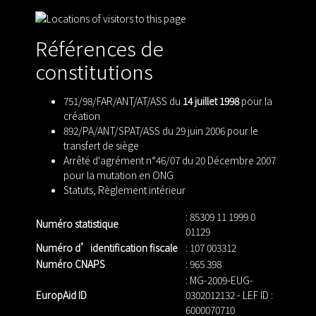
Références de
constitutions
751/98/FAR/ANT/AT/ASS du
14 juillet 1998
pour la
création
892/PA/ANT/SPAT/ASS du 29 juin 2006 pour le
transfert de siège
Arrêté d'agrément n°46/07 du 20 Décembre 2007
pour la mutation en ONG
Statuts
,
Règlement intérieur
: 85309 11 1999 0
Numéro statistique
01129
Numéro d’identification fiscale
: 107 003312
Numéro CNAPS
: 965 398
: MG-2009-EUG-
EuropAid ID
0302012132 - LEF ID :
6000070710