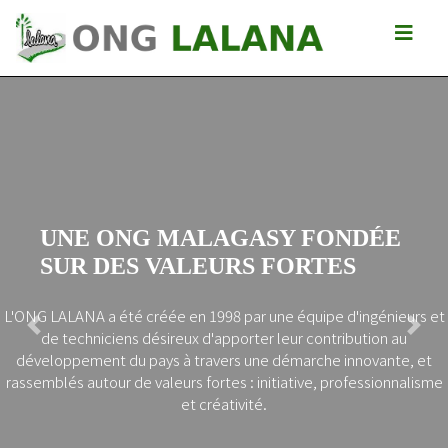
NOS OBJECTIFS
GASY FONDÉE
Augmentation de la mobilité 
Rentabilisation des investiss
RS FORTES
Contribution à la reconstituti
malgache
par une équipe d'ingénieurs et
Soutien aux initiatives locale
Previous
Next
orter leur contribution au
pauvreté
s une démarche innovante, et
L’amélioration de l’accès a
 : initiative, professionnalisme
économiques de base
ivité.
Réduction des impacts négat
Promotion d’un comporteme