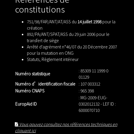
constitutions
751/98/FAR/ANT/AT/ASS du
14 juillet 1998
pour la
création
892/PA/ANT/SPAT/ASS du 29 juin 2006 pour le
transfert de siège
Arrêté d'agrément n°46/07 du 20 Décembre 2007
pour la mutation en ONG
Statuts
,
Règlement intérieur
: 85309 11 1999 0
Numéro statistique
01129
Numéro d’identification fiscale
: 107 003312
Numéro CNAPS
: 965 398
: MG-2009-EUG-
EuropAid ID
0302012132 - LEF ID :
6000070710
Vous pouvez consultez nos références techniques en
cliquant ici